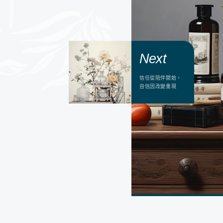
Next
Next
信任從陪伴開始，
一個人無助，一群
自信因改變重現
人相助