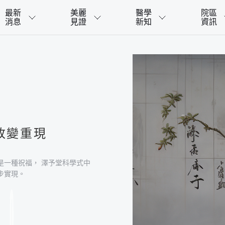
最新
美麗
醫學
院區
消息
見證
新知
資訊
改變重現
是一種祝福， 澤予堂科學式中
步實現。