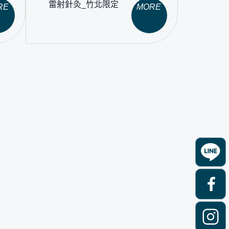
雷射針灸_竹北限定
RE
MORE