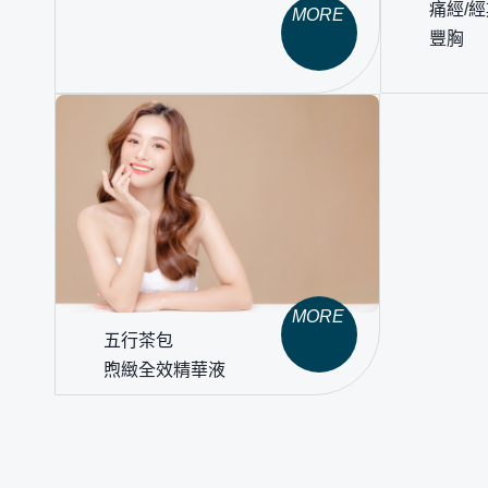
痛經/
MORE
豐胸
MORE
五行茶包
煦緻全效精華液