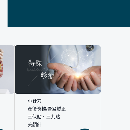
小針刀
產後脊椎/骨盆矯正
三伏貼、三九貼
美顏針