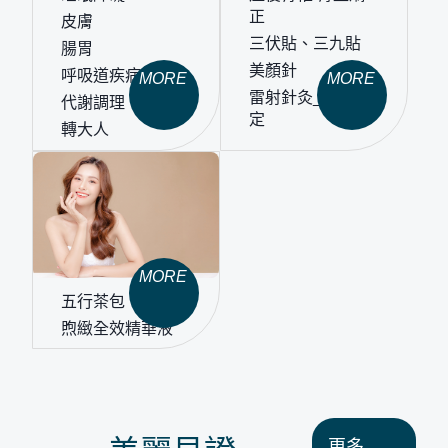
正
皮膚
三伏貼、三九貼
腸胃
美顏針
呼吸道疾病
MORE
MORE
雷射針灸_竹北限
代謝調理
定
轉大人
MORE
五行茶包
煦緻全效精華液
更多