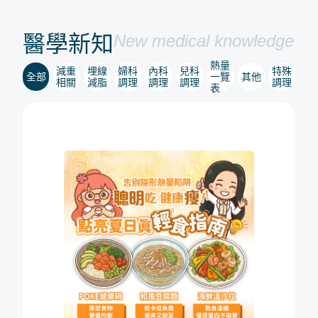
醫學新知
New medical knowledge
熱量
減重
埋線
婦科
內科
兒科
特殊
全部
一覽
其他
相關
減脂
調理
調理
調理
調理
表