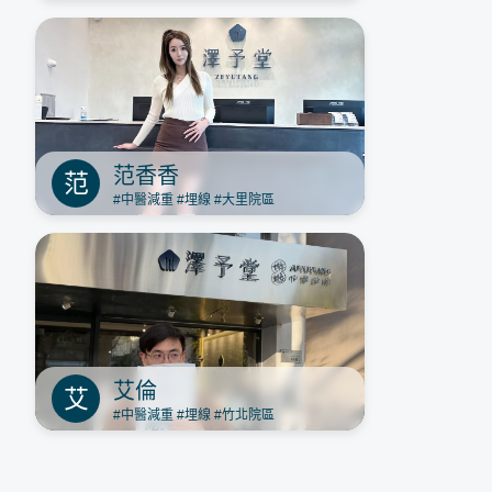
范香香
范
#中醫減重
#埋線
#大里院區
艾倫
艾
#中醫減重
#埋線
#竹北院區