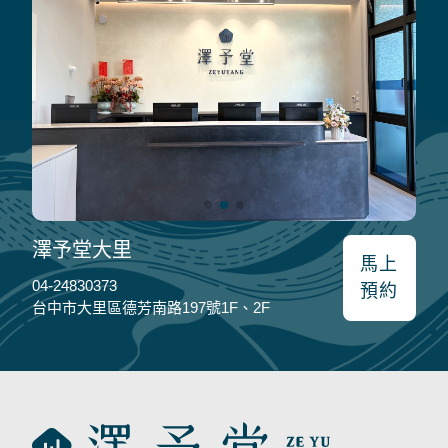
澤予堂大里
馬上
04-24830373
預約
台中市大里區德芳南路197號1F、2F