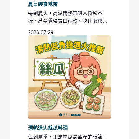
夏日輕食地雷
每到夏天，高溫悶熱常讓人食慾不
振，甚至覺得胃口虛軟、吃什麼都提
不起勁。這時，許多想控制體重或追
2026-07-29
求...
清熱退火絲瓜料理
每到夏季，正是絲瓜最盛產的時節！