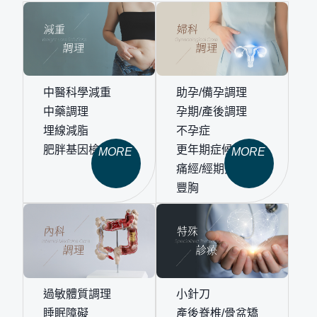
中醫科學減重
助孕/備孕調理
中藥調理
孕期/產後調理
埋線減脂
不孕症
肥胖基因檢測
更年期症候群
MORE
MORE
痛經/經期失調
豐胸
過敏體質調理
小針刀
睡眠障礙
產後脊椎/骨盆矯