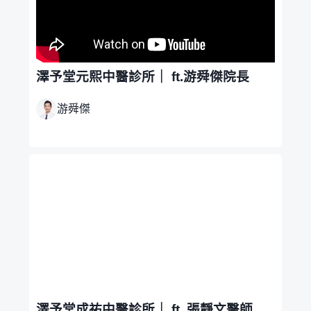
澤予堂元熙中醫診所｜ ft.游舜傑院長
游舜傑
澤予堂成祐中醫診所｜ ft. 張靜文醫師