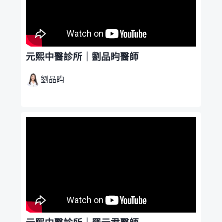
元熙中醫診所｜劉品盷醫師
劉品盷