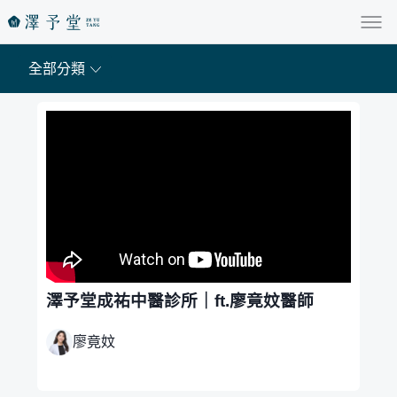
全部分類
澤予堂成祐中醫診所｜ft.廖竟妏醫師
廖竟妏