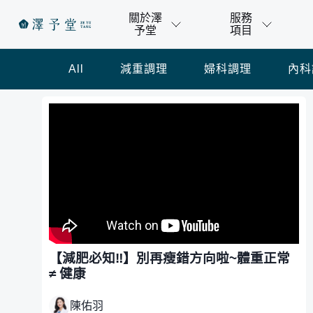
關於澤
服務
予堂
項目
All
減重調理
婦科調理
內科
【減肥必知‼️】別再瘦錯方向啦~體重正常
≠ 健康
陳佑羽