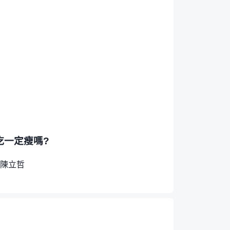
吃一定瘦嗎?
陳立哲