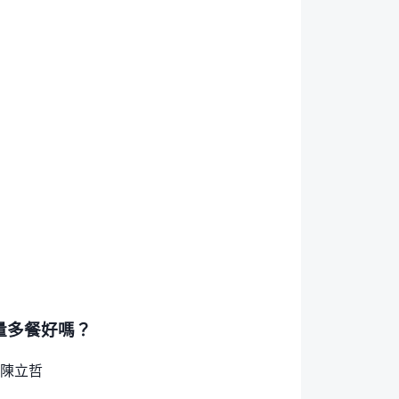
量多餐好嗎？
陳立哲