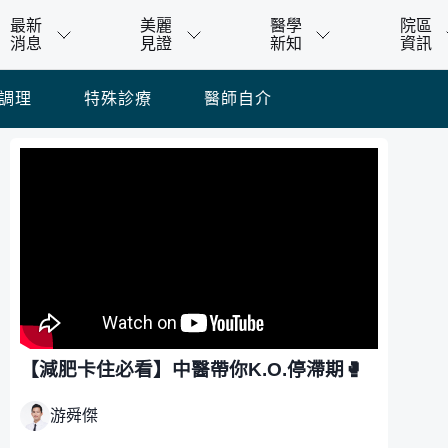
最新
美麗
醫學
院區
消息
見證
新知
資訊
調理
特殊診療
醫師自介
【減肥卡住必看】中醫帶你K.O.停滯期🥊
游舜傑