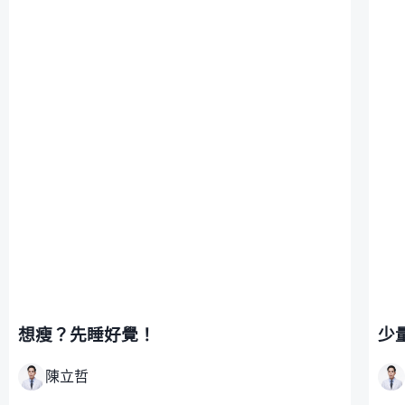
想瘦？先睡好覺！
少
陳立哲