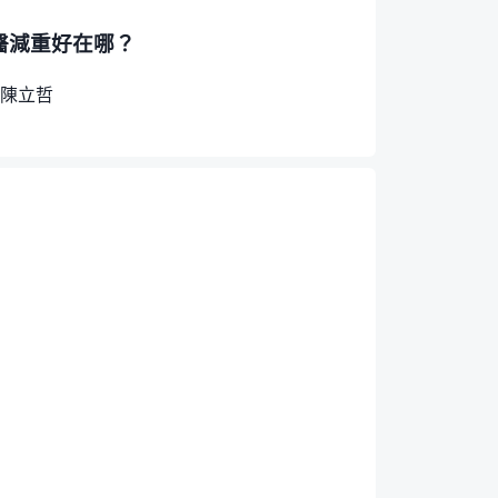
醫減重好在哪？
陳立哲