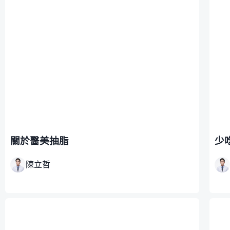
關於醫美抽脂
少
陳立哲