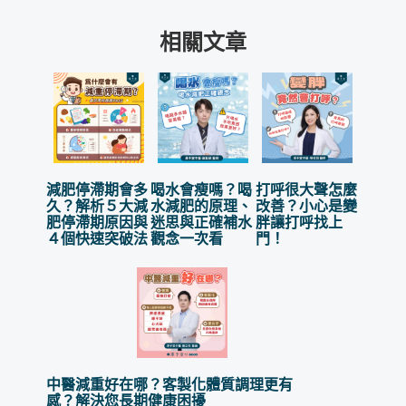
相關文章
減肥停滯期會多
喝水會瘦嗎？喝
打呼很大聲怎麼
久？解析５大減
水減肥的原理、
改善？小心是變
肥停滯期原因與
迷思與正確補水
胖讓打呼找上
４個快速突破法
觀念一次看
門！
中醫減重好在哪？客製化體質調理更有
感？解決您長期健康困擾