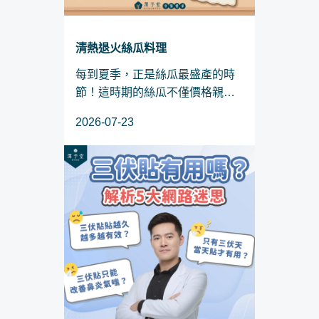
清熱退火絲瓜料理
每到夏季，正是絲瓜最盛產的時
節！這時期的絲瓜不僅價格親
民、質地鮮嫩，入口更是滿滿的
2026-07-23
自然甘甜。對於正在實行減重計
畫、預備迎接夏日的「SO 身族」
來說，絲瓜絕對是冰箱裡不可或
缺的減脂神隊友。究竟這款被譽...