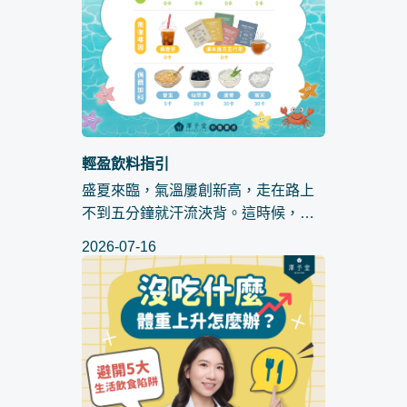
輕盈飲料指引
盛夏來臨，氣溫屢創新高，走在路上
不到五分鐘就汗流浹背。這時候，來
一杯冰涼、清爽的手搖飲，簡直是人
2026-07-16
生最大救贖！然而，看著菜單上密密
麻麻的品項，心中卻不免升起一股罪
惡感：「這杯喝下去，這週的運動是
不...