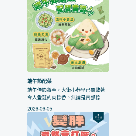
體質、生活習慣，甚至是潛在婦科...
端午節配菜
端午佳節將至，大街小巷早已飄散著
令人垂涎的肉粽香。無論是南部粽的
軟糯入味、北部粽的粒粒分明，還是
2026-06-05
香氣四溢的蛋黃與五花肉，總是讓人
忍不住想大飽口福。 然而，美味的背
後往往伴隨著甜蜜的負擔。不少人...