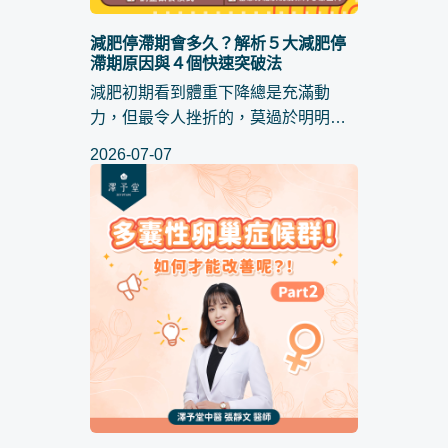
減肥停滯期會多久？解析５大減肥停
滯期原因與４個快速突破法
減肥初期看到體重下降總是充滿動
力，但最令人挫折的，莫過於明明還
是維持著良好的飲食控制與運動頻
2026-07-07
率，體重計數字卻不再減少。面對 減
肥停滯期 ，大家往往好奇 ： 減肥停滯
期會多久 ？這篇文章不只為...