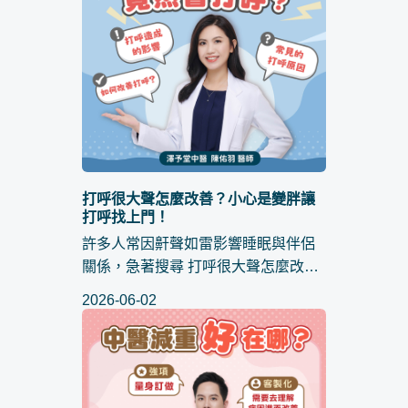
打呼很大聲怎麼改善？小心是變胖讓
打呼找上門！
許多人常因鼾聲如雷影響睡眠與伴侶
關係，急著搜尋 打呼很大聲怎麼改善
並嘗試各種止鼾小物，卻往往發現效
2026-06-02
果不彰。這其實是因為忽略了「體
重」這個關鍵變因。你是否曾納悶：
為什麼變胖之後會開始打呼？...