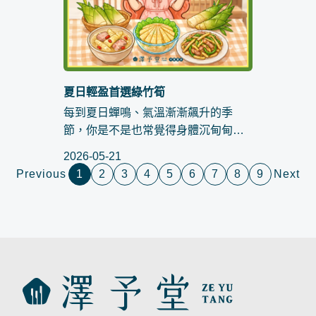
夏日輕盈首選綠竹筍
每到夏日蟬鳴、氣溫漸漸飆升的季
節，你是不是也常覺得身體沉甸甸
的，整個人看起來缺乏了些活力？待
2026-05-21
在冷氣房裡昏昏欲睡，一到用餐時間
Previous
1
2
3
4
5
6
7
8
9
Next
又因為悶熱而毫無胃口。在中醫養生
觀點中，順應節氣飲食是維持健康的
最佳方...