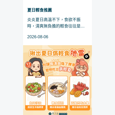
夏日輕食推薦
炎炎夏日高溫不下，食欲不振
時，清爽無負擔的輕食往往是大
家的首選。然而，上一篇有說
2026-08-06
道，若一不小心踩中生冷沙拉、
糖水豆花或水果當正餐等「偽輕
食」地雷，反而容易打擊脾胃陽
氣、積聚體內濕氣，讓代謝越跑
越...