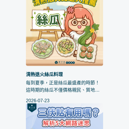
來無負擔的「輕食」，在中醫眼裡可
能是...
清熱退火絲瓜料理
每到夏季，正是絲瓜最盛產的時節！
這時期的絲瓜不僅價格親民、質地鮮
嫩，入口更是滿滿的自然甘甜。對於
2026-07-23
正在實行減重計畫、預備迎接夏日的
「SO 身族」來說，絲瓜絕對是冰箱裡
不可或缺的減脂神隊友。究竟這款被
譽...