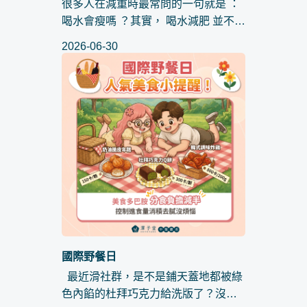
很多人在減重時最常問的一句就是 ：
喝水會瘦嗎 ？其實， 喝水減肥 並不會
直接燃燒脂肪，但水分是讓代謝順暢
2026-06-30
運作。當你攝取足夠的水分，身體消
化功能會更順暢，也較不容易把口渴
誤認為飢餓；同時，還...
國際野餐日
最近滑社群，是不是鋪天蓋地都被綠
色內餡的杜拜巧克力給洗版了？沒