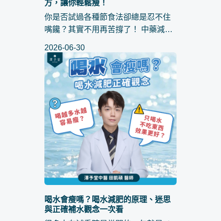
方，讓你輕鬆瘦！
你是否試過各種節食法卻總是忍不住
嘴饞？其實不用再苦撐了！ 中藥減肥
講求的是調整體質，透過溫和的方式
2026-06-30
達到持久瘦身效果。尤其有些 抑制食
慾中藥 成分，幫助控制食慾、提升代
謝，讓你在不挨餓的情...
喝水會瘦嗎？喝水減肥的原理、迷思
與正確補水觀念一次看