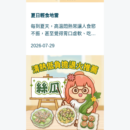
夏日輕食地雷
每到夏天，高溫悶熱常讓人食慾
不振，甚至覺得胃口虛軟、吃什
麼都提不起勁。這時，許多想控
2026-07-29
制體重或追求清爽飲食的人，會
選擇沙拉、豆花或水果來代替正
餐。然而，這些看起來無負擔的
「輕食」，在中醫眼裡可能是...