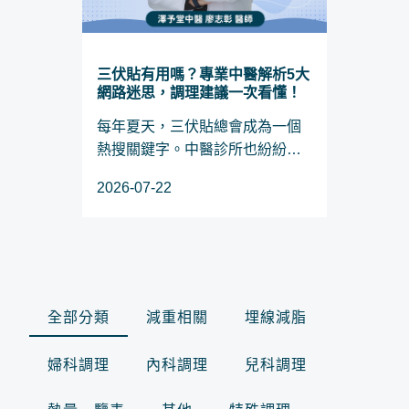
三伏貼有用嗎？專業中醫解析5大
網路迷思，調理建議一次看懂！
每年夏天，三伏貼總會成為一個
熱搜關鍵字。中醫診所也紛紛推
出療程，大家都說「現在不貼，
2026-07-22
冬天又要咳整季」。但不少人也
會懷疑 三伏貼有用嗎 ？真的能改
善體質，讓人冬天不感冒、不過
敏嗎？有人甚至貼了...
全部分類
減重相關
埋線減脂
婦科調理
內科調理
兒科調理