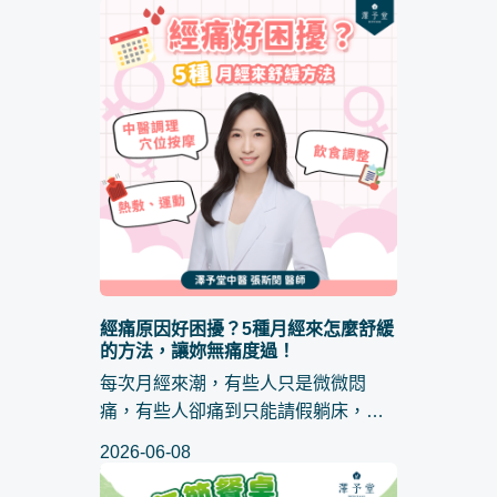
夠，其實背後的原因可能是 身體濕氣
過重。台灣的潮濕氣候，加上飲食與
作息不當，「濕氣困身」早就成...
經痛原因好困擾？5種月經來怎麼舒緩
的方法，讓妳無痛度過！
每次月經來潮，有些人只是微微悶
痛，有些人卻痛到只能請假躺床，甚
至連吃飯、上班都成了困難，這種讓
2026-06-08
人痛不欲生的生理期折磨到底從哪
來？ 經痛原因 不只有一種，有可能是