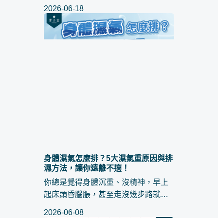
錯，現在最流行的絕對非「杜拜巧克
2026-06-18
力」莫屬！酥脆的開心果沾醬內餡，
包裹著濃郁的巧克力外皮，層次豐富
的口感讓人一口陷進去。 好不...
身體濕氣怎麼排？5大濕氣重原因與排
濕方法，讓你遠離不適！
你總是覺得身體沉重、沒精神，早上
起床頭昏腦脹，甚至走沒幾步路就
累？很多人以為只是壓力大或休息不
2026-06-08