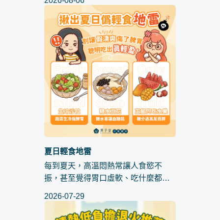
2026-08-06
中生冷沙拉、糖水豆花或水果當正餐
等「偽輕食」地雷，反而容易打擊脾
胃陽氣、積聚體內濕氣，讓代謝越跑
越...
夏日輕食地雷
每到夏天，高溫悶熱常讓人食慾不
振，甚至覺得胃口虛軟、吃什麼都提
不起勁。這時，許多想控制體重或追
2026-07-29
求清爽飲食的人，會選擇沙拉、豆花
或水果來代替正餐。然而，這些看起