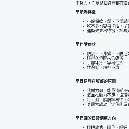
不努力，而是整個身體都在告
🔻肥胖特徵
小腹偏軟、鬆、下垂感
吃不多也容易卡油，尤
運動效果出得慢，容易
🔻伴隨症狀
腰痠、下背緊、下肢乏
睡得久但醒來仍疲倦
手腳冰冷、容易怕冷
性慾低、精神不濟
🔻容易胖在腹部的原因
代謝力弱，能量消耗不
氣血推動力不足，循環
冷、濕、脂肪容易往下
身體常處於「守住能量
🔻建議的日常調整方向
睡眠放第一順位，睡好