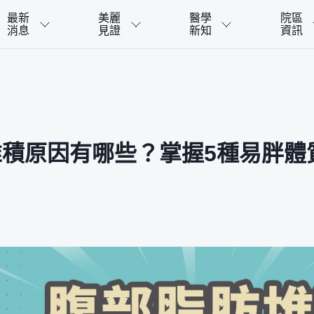
最新
美麗
醫學
院區
消息
見證
新知
資訊
堆積原因有哪些？掌握5種易胖體