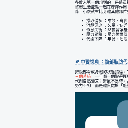
多數人第一個想到的，是熱量
整體生活型態一起在發揮作用
降，小腹就會比身體其他部位
攝取偏多 ：甜飲、宵
消耗偏少 ：久坐、缺
作息失衡 ：熬夜會讓
壓力累積 ：壓力荷爾
代謝下降 ：年齡、睡
🔎 中醫視角 ：腹部脂肪
把腹部看成身體的狀態指標，
三個系統
，一旦哪一個變得遲
代謝自然變差；腎氣不足時，
努力不夠，而是體質處於「能