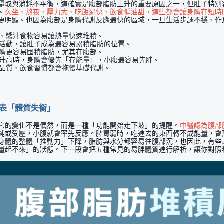
攝取與消耗不平衡，這確實是腹部脂肪上升的重要原因之一，但肚子特別
。
久坐、熬夜、壓力大、吃飯過快、飲食偏油甜，這些都會讓身體在短時
更明顯。也因為腹部是身體代謝反應最快的區域，一旦生活步調不穩、作
夜、醬汁食物容易讓熱量快速堆積。
乏活動，讓肚子成為最容易累積脂肪的位置。
身體更容易囤積脂肪，尤其在腹部。
蒙升高時，身體會優先「存能量」，小腹最容易先胖。
眠品質、飲食習慣都會拖慢基礎代謝。
代表「體質失衡」
它的變化不是偶然，而是一種「功能開始走下坡」的提醒。
中醫認為腹部
鈍或受壓，小腹就會率先反應。脾胃弱時，吃進去的東西轉不成能量，會
身體的整體「推動力」下降，脂肪與水分都容易往腹部沉，也因此，有些
量起不來」的狀態。下一段會把五種常見的易胖體質進行解析，讓你對照