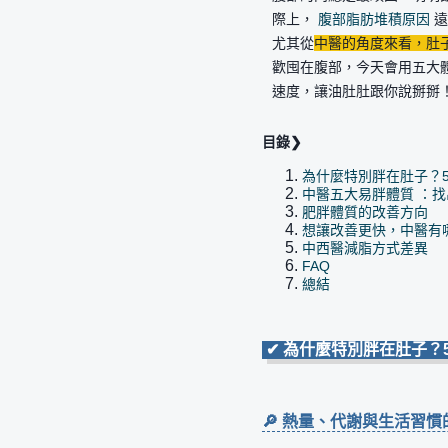
際上，
腹部脂肪堆積原因
遠
尤其從
中醫的角度來看，肚
歡囤在腹部，今天會用五大
速度，讓油肚肚跟你說掰掰
目錄❯
為什麼特別胖在肚子？
中醫五大易胖體質 ：
肥胖體質的改善方向
想讓改善更快，中醫有
中西醫減脂方式差異
FAQ
總結
✔ 為什麼特別胖在肚子？
🔎 熱量、代謝與生活習