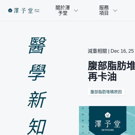
關於澤
服務
予堂
項目
醫
減重相關 | Dec 16, 25
腹部脂肪
學
再卡油
腹部脂肪堆積原因
新
知