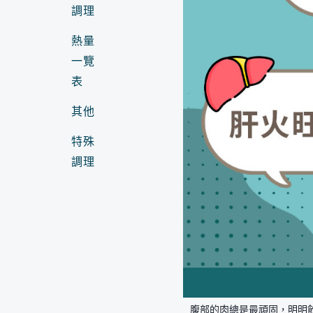
調理
熱量
一覽
表
其他
特殊
調理
腹部的肉總是最頑固，明明