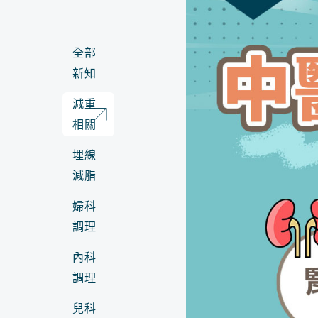
全部
新知
減重
相關
埋線
減脂
婦科
調理
內科
調理
兒科