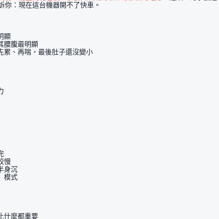
訴你：現在這台機器開不了快車。
明顯
其腰腹最明顯
先累、再喘，最後肚子還沒變小
力
完
較慢
半身沉
」模式
比什麼都重要