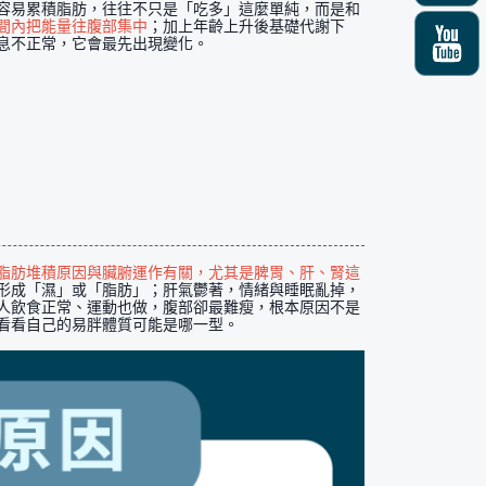
容易累積脂肪，往往不只是「吃多」這麼單純，而是和
間內把能量往腹部集中
；加上年齡上升後基礎代謝下
息不正常，它會最先出現變化。
脂肪堆積原因與臟腑運作有關，尤其是脾胃、肝、腎這
形成「濕」或「脂肪」；肝氣鬱著，情緒與睡眠亂掉，
人飲食正常、運動也做，腹部卻最難瘦，根本原因不是
看看自己的易胖體質可能是哪一型。