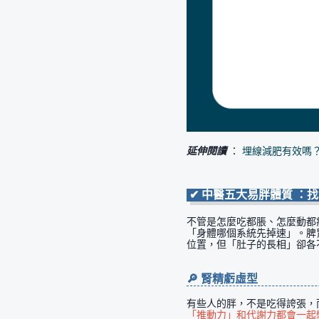
延伸閱讀
：
埋線減肥有效嗎
✔ 中醫五大易胖體質 ：
不管是怎麼吃都脹、怎麼動都
「身體哪個系統先掉速」。脾
位置，但「肚子的長相」卻各
🔎 腎精虧虛型
有些人的胖，不是吃得誇張，
「推動力」和代謝力都會一起