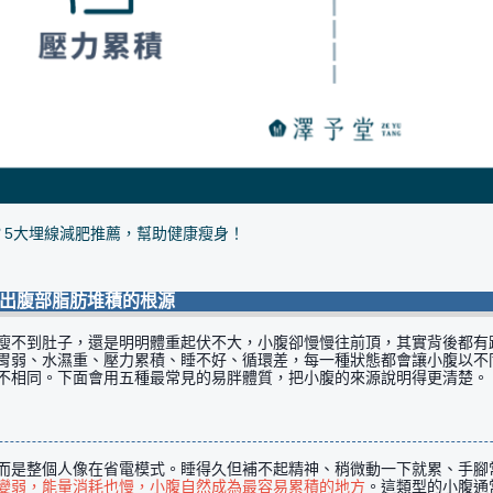
？5大埋線減肥推薦，幫助健康瘦身！
找出腹部脂肪堆積的根源
瘦不到肚子，還是明明體重起伏不大，小腹卻慢慢往前頂，其實背後都有
胃弱、水濕重、壓力累積、睡不好、循環差，每一種狀態都會讓小腹以不
不相同。下面會用五種最常見的易胖體質，把小腹的來源說明得更清楚。
而是整個人像在省電模式。睡得久但補不起精神、稍微動一下就累、手腳
變弱，能量消耗也慢，小腹自然成為最容易累積的地方
。這類型的小腹通