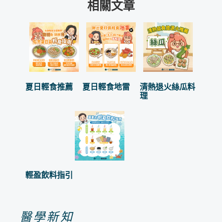
相關文章
夏日輕食推薦
夏日輕食地雷
清熱退火絲瓜料
理
輕盈飲料指引
醫學新知