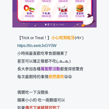
【Trick or Treat！】
小心吃到蛀牙
(•̆ꈊ•̆ )
https://lin.ee/eJxGY0W
小時候最喜歡吃零食跟糖果了
甚至可以連正餐都不吃(｡മ⩊മ｡)
長大參加各種
萬聖節活動
都覺得很驚奇
每次最期待的事情
依然是吃
🤤🤤
偶爾吃一下沒關係
糖果小小的 吃一兩顆還可以
如果
停不下來就很可怕了