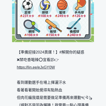
【準備迎接2024奧運！】#解開你的疑惑
❌禁吃香喝辣⭕宜看診👉
https://lin.ee/eJxGY0W
看到運動選手在場上揮灑汗水
看著看著開始覺得有點熱血
但肉花編我還是需要做足準備再來運動٩( ᐛ )و
（絕對不是因為懶噢！我需要一點心理準備