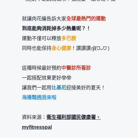
就讓肉花編告訴大家
全球最熱門的運動
到底能夠消耗掉多少熱量呢？！
運動不僅可以釋放
多巴胺
同時也能保持
身心健康
！讚讚讚ദ്ദി(⩌ᴗ⩌ )
這種時候最好預約
中醫診所看診
一起搭配效果更好🤓🤓
讓我們一起用
比基尼
迎接美好的夏天！
海邊豔遇我來啦
資料來源：
衛生福利部國民健康署、
myfitnesspal