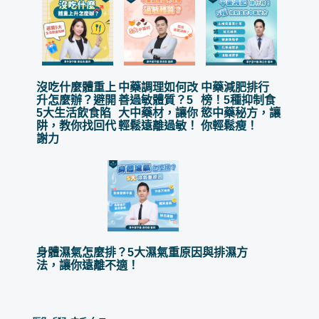
沒吃什麼體重上
中藥調理如何改
中藥減肥排行
升怎麼辦？避開
善過敏體質？5
榜！5種抑制食
5大生活飲食陷
大中藥材，讓你
慾中藥秘方，讓
阱，教你找回代
輕鬆遠離過敏！
你輕鬆瘦！
謝力
身體濕氣怎麼排？5大濕氣重原因與排濕方
法，讓你遠離不適！