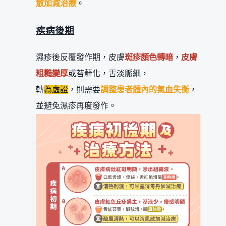
散加減治療
。
疾病後期
濕疹後反覆發作期，皮膚
斑疹顏色轉暗
，
皮膚
粗糙變厚
或苔蘚化，舌淡脈細，
轉
為虛證
，則需要
調整患者體內的氣血失衡
，
並避免濕疹再度發作。