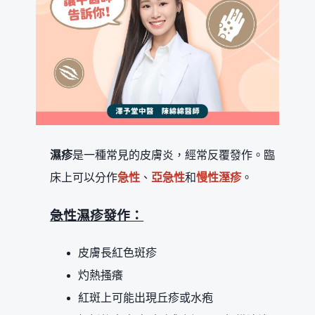
濕疹
是一種常見的皮膚炎，經常反覆發作。臨
床上可以分作
急性
、
亞急性
和
慢性溼疹
。
急性濕疹發作：
皮膚長紅色斑疹
灼熱搔癢
紅斑上可能出現丘疹或水疱