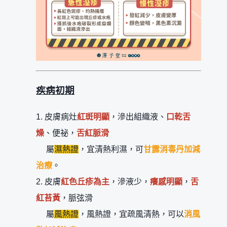
疾病初期
1. 皮膚病灶
紅斑明顯
，滲出組織液、
口乾舌
燥
、便祕，
舌紅脈滑
屬
濕熱證
，宜清熱利濕，可
甘露消毒丹加減
治療
。
2. 皮膚
紅色丘疹為主
，滲液少，
癢感明顯
，
舌
紅苔黃
，脈弦滑
屬
風熱證
，風熱證，宜疏風清熱，可以
消風