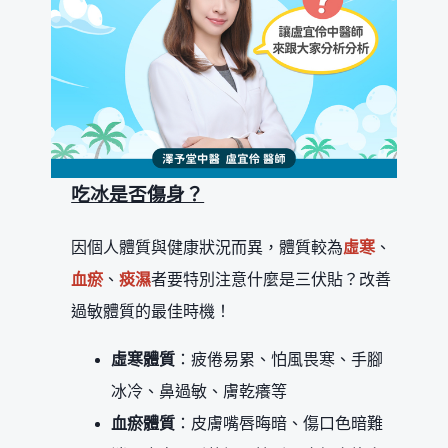
吃冰是否傷身？
因個人體質與健康狀況而異，體質較為
虛寒
、
血瘀
、
痰濕
者要特別注意什麼是三伏貼？改善
過敏體質的最佳時機！
虛寒體質
：疲倦易累、怕風畏寒、手腳
冰冷、鼻過敏、膚乾癢等
血瘀體質
：皮膚嘴唇晦暗、傷口色暗難