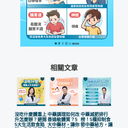
相關文章
沒吃什麼體重上
中藥調理如何改
中藥減肥排行
升怎麼辦？避開
善過敏體質？5
榜！5種抑制食
5大生活飲食陷
大中藥材，讓你
慾中藥秘方，讓