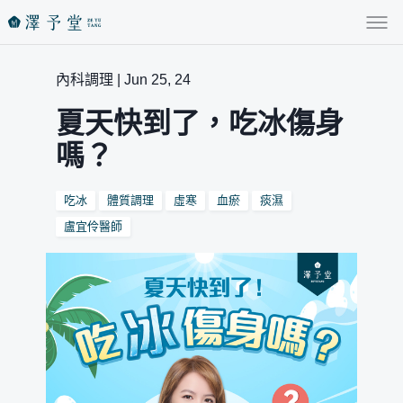
內科調理 | Jun 25, 24
夏天快到了，吃冰傷身
嗎？
吃冰
體質調理
虛寒
血瘀
痰濕
盧宜伶醫師