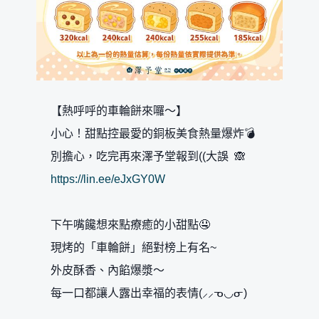
【熱呼呼的車輪餅來囉～】
小心！甜點控最愛的銅板美食熱量爆炸💣
別擔心，吃完再來澤予堂報到((大誤 🙈
https://lin.ee/eJxGY0W
下午嘴饞想來點療癒的小甜點🤤
現烤的「車輪餅」絕對榜上有名~
外皮酥香、內餡爆漿～
每一口都讓人露出幸福的表情(⸝⸝ᓀ◡ᓂ)