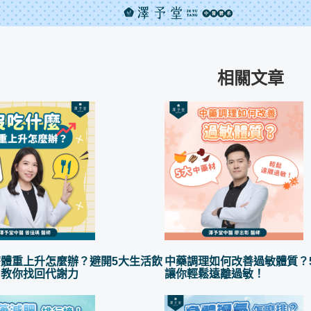
相關文章
體重上升怎麼辦？避開5大生活飲
中藥調理如何改善過敏體質？
，教你找回代謝力
讓你輕鬆遠離過敏！