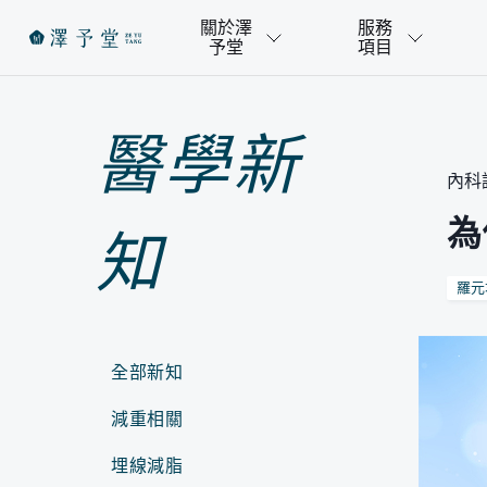
關於澤
服務
予堂
項目
醫學新
內科調理
為
知
羅元
全部新知
減重相關
埋線減脂