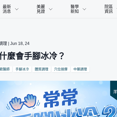
最新
美麗
醫學
院區
消息
見證
新知
資訊
 | Jun 18, 24
什麼會手腳冰冷？
君醫師
手腳冰冷
體質調理
穴位按摩
中藥調理