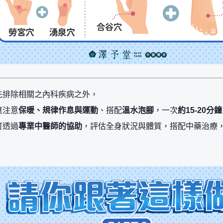
先排除相關之內科疾病之外，
應注意
保暖、規律作息與運動
、搭配
溫水泡腳
，一次
約15-20分鐘
可透過
專業中醫師的協助
，評估全身狀況與體質，搭配中藥治療
。