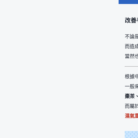
改善
不論
而造
當然
根據
一般
棗茶
而屬
濕氣