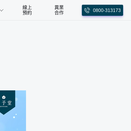
線上
異業
0800-313173
預約
合作