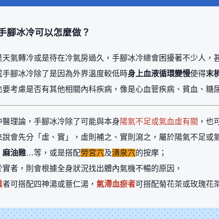
手腳冰冷可以怎麼做？
是天氣轉冷或是待在冷氣房過久，手腳冰冷總會困擾著不少人，
成手腳冰冷除了是因為外界溫度較低時
身上血液循環變慢
使得
末
也要考慮是否有其他相關內科疾病，像是心血管疾病、貧血、糖
中醫理論，手腳冰冷除了可能與本身
陽氣不足或氣血虛有關
，也
來說會先分「虛、實」，虛則補之、實則瀉之，屬於陽氣不足或
、麻油雞
…等，或是搭配
勞宮穴
及
湧泉穴
的按摩；
於實者，則會根據全身狀況找出體內氣機不暢的原因，
重
者可搭配四神湯或薏仁湯，
氣滯血瘀者
可搭配菊花茶或玫瑰花