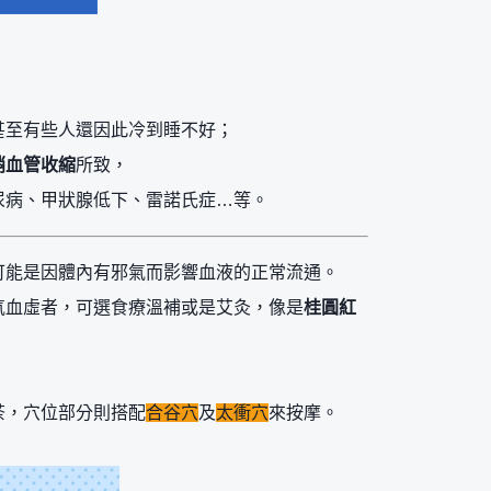
甚至有些人還因此冷到睡不好；
梢血管收縮
所致，
尿病、甲狀腺低下、雷諾氏症…等。
可能是因體內有邪氣而影響血液的正常流通。
氣血虛者，可選食療溫補或是艾灸，像是
桂圓紅
茶，穴位部分則搭配
合谷穴
及
太衝穴
來按摩。