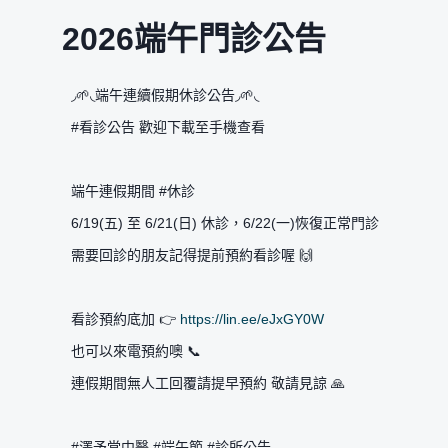
2026端午門診公告
◞🌱◟端午連續假期休診公告◞🌱◟
#看診公告 歡迎下載至手機查看
端午連假期間 #休診
6/19(五) 至 6/21(日) 休診，6/22(一)恢復正常門診
需要回診的朋友記得提前預約看診喔 🙌
看診預約底加 👉
https://lin.ee/eJxGY0W
也可以來電預約噢 📞
連假期間無人工回覆請提早預約 敬請見諒 🙏
#澤予堂中醫 #端午節 #診所公告