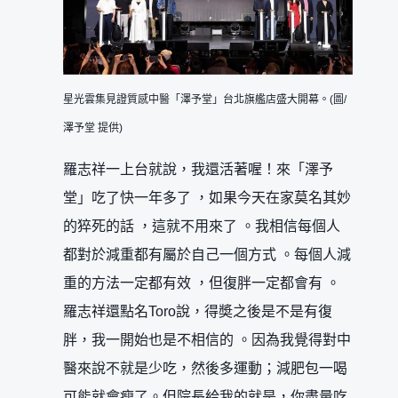
星光雲集見證質感中醫「澤予堂」台北旗艦店盛大開幕。(圖/
澤予堂 提供)
羅志祥一上台就說，我還活著喔！來「澤予
堂」吃了快一年多了 ，如果今天在家莫名其妙
的猝死的話 ，這就不用來了 。我相信每個人
都對於減重都有屬於自己一個方式 。每個人減
重的方法一定都有效 ，但復胖一定都會有 。
羅志祥還點名Toro說，得奬之後是不是有復
胖，我一開始也是不相信的 。因為我覺得對中
醫來說不就是少吃，然後多運動；減肥包一喝
可能就會瘦了。但院長給我的就是，你盡量吃