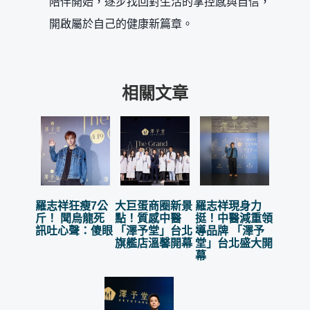
陪伴開始，逐步找回對生活的掌控感與自信，
開啟屬於自己的健康新篇章。
相關文章
羅志祥狂瘦7公
大巨蛋商圈新景
羅志祥現身力
斤！ 聞烏龍死
點！質感中醫
挺！中醫減重領
訊吐心聲：傻眼
「澤予堂」台北
導品牌 「澤予
旗艦店溫馨開幕
堂」台北盛大開
幕